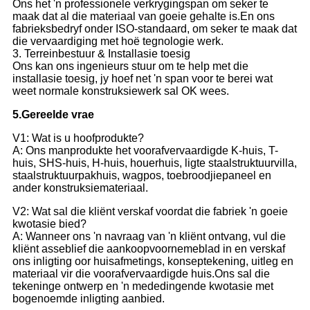
Ons het 'n professionele verkrygingspan om seker te
maak dat al die materiaal van goeie gehalte is.En ons
fabrieksbedryf onder ISO-standaard, om seker te maak dat
die vervaardiging met hoë tegnologie werk.
3. Terreinbestuur & Installasie toesig
Ons kan ons ingenieurs stuur om te help met die
installasie toesig, jy hoef net 'n span voor te berei wat
weet normale konstruksiewerk sal OK wees.
5.
Gereelde vrae
V1: Wat is u hoofprodukte?
A: Ons manprodukte het voorafvervaardigde K-huis, T-
huis, SHS-huis, H-huis, houerhuis, ligte staalstruktuurvilla,
staalstruktuurpakhuis, wagpos, toebroodjiepaneel en
ander konstruksiemateriaal.
V2: Wat sal die kliënt verskaf voordat die fabriek 'n goeie
kwotasie bied?
A: Wanneer ons 'n navraag van 'n kliënt ontvang, vul die
kliënt asseblief die aankoopvoornemeblad in en verskaf
ons inligting oor huisafmetings, konseptekening, uitleg en
materiaal vir die voorafvervaardigde huis.Ons sal die
tekeninge ontwerp en 'n mededingende kwotasie met
bogenoemde inligting aanbied.