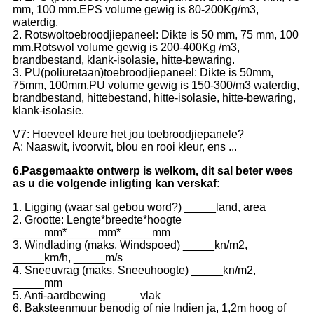
mm, 100 mm.EPS volume gewig is 80-200Kg/m3,
waterdig.
2. Rotswoltoebroodjiepaneel: Dikte is 50 mm, 75 mm, 100
mm.Rotswol volume gewig is 200-400Kg /m3,
brandbestand, klank-isolasie, hitte-bewaring.
3. PU(poliuretaan)toebroodjiepaneel: Dikte is 50mm,
75mm, 100mm.PU volume gewig is 150-300/m3 waterdig,
brandbestand, hittebestand, hitte-isolasie, hitte-bewaring,
klank-isolasie.
V7: Hoeveel kleure het jou toebroodjiepanele?
A: Naaswit, ivoorwit, blou en rooi kleur, ens ...
6.
Pasgemaakte ontwerp is welkom, dit sal beter wees
as u die volgende inligting kan verskaf:
1. Ligging (waar sal gebou word?) _____land, area
2. Grootte: Lengte*breedte*hoogte
_____mm*_____mm*_____mm
3. Windlading (maks. Windspoed) _____kn/m2,
_____km/h, _____m/s
4. Sneeuvrag (maks. Sneeuhoogte) _____kn/m2,
_____mm
5. Anti-aardbewing _____vlak
6. Baksteenmuur benodig of nie Indien ja, 1,2m hoog of