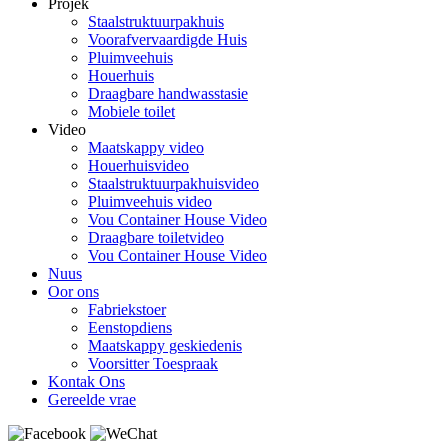
Projek
Staalstruktuurpakhuis
Voorafvervaardigde Huis
Pluimveehuis
Houerhuis
Draagbare handwasstasie
Mobiele toilet
Video
Maatskappy video
Houerhuisvideo
Staalstruktuurpakhuisvideo
Pluimveehuis video
Vou Container House Video
Draagbare toiletvideo
Vou Container House Video
Nuus
Oor ons
Fabriekstoer
Eenstopdiens
Maatskappy geskiedenis
Voorsitter Toespraak
Kontak Ons
Gereelde vrae