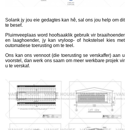
Solank jy jou eie gedagtes kan hê, sal ons jou help om dit
te besef.
Pluimveeplaas word hoofsaaklik gebruik vir braaihoender
en laaghoender, jy kan vryloop- of hokstelsel kies met
outomatiese toerusting om te teel.
Ons kan ons vennoot (die toerusting se verskaffer) aan u
voorstel, dan werk ons ​​saam om meer werkbare projek vir
u te verskaf.