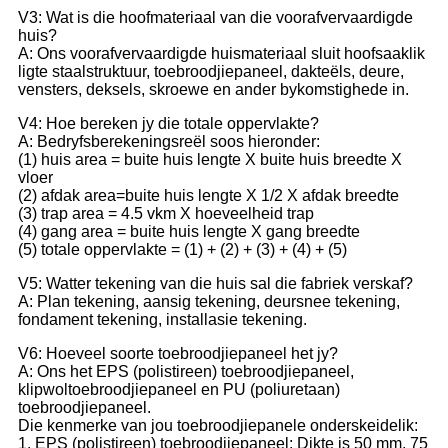
V3: Wat is die hoofmateriaal van die voorafvervaardigde
huis?
A: Ons voorafvervaardigde huismateriaal sluit hoofsaaklik
ligte staalstruktuur, toebroodjiepaneel, dakteëls, deure,
vensters, deksels, skroewe en ander bykomstighede in.
V4: Hoe bereken jy die totale oppervlakte?
A: Bedryfsberekeningsreël soos hieronder:
(1) huis area = buite huis lengte X buite huis breedte X
vloer
(2) afdak area=buite huis lengte X 1/2 X afdak breedte
(3) trap area = 4.5 vkm X hoeveelheid trap
(4) gang area = buite huis lengte X gang breedte
(5) totale oppervlakte = (1) + (2) + (3) + (4) + (5)
V5: Watter tekening van die huis sal die fabriek verskaf?
A: Plan tekening, aansig tekening, deursnee tekening,
fondament tekening, installasie tekening.
V6: Hoeveel soorte toebroodjiepaneel het jy?
A: Ons het EPS (polistireen) toebroodjiepaneel,
klipwoltoebroodjiepaneel en PU (poliuretaan)
toebroodjiepaneel.
Die kenmerke van jou toebroodjiepanele onderskeidelik:
1. EPS (polistireen) toebroodjiepaneel: Dikte is 50 mm, 75