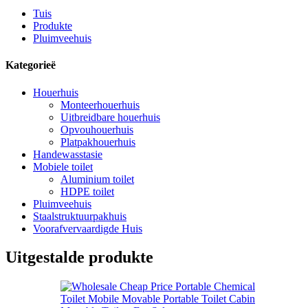
Tuis
Produkte
Pluimveehuis
Kategorieë
Houerhuis
Monteerhouerhuis
Uitbreidbare houerhuis
Opvouhouerhuis
Platpakhouerhuis
Handewasstasie
Mobiele toilet
Aluminium toilet
HDPE toilet
Pluimveehuis
Staalstruktuurpakhuis
Voorafvervaardigde Huis
Uitgestalde produkte