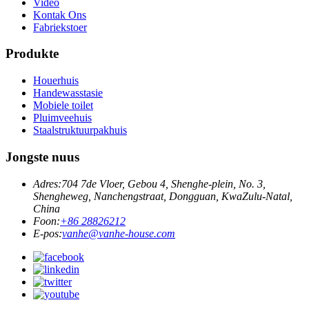
Video
Kontak Ons
Fabriekstoer
Produkte
Houerhuis
Handewasstasie
Mobiele toilet
Pluimveehuis
Staalstruktuurpakhuis
Jongste nuus
Adres:
704 7de Vloer, Gebou 4, Shenghe-plein, No. 3,
Shengheweg, Nanchengstraat, Dongguan, KwaZulu-Natal,
China
Foon:
+86 28826212
E-pos:
vanhe@vanhe-house.com