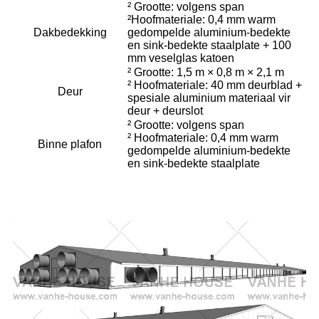
² Grootte: volgens span
²Hoofmateriale: 0,4 mm warm
Dakbedekking
gedompelde aluminium-bedekte
en sink-bedekte staalplate + 100
mm veselglas katoen
² Grootte: 1,5 m × 0,8 m × 2,1 m
² Hoofmateriale: 40 mm deurblad +
Deur
spesiale aluminium materiaal vir
deur + deurslot
² Grootte: volgens span
² Hoofmateriale: 0,4 mm warm
Binne plafon
gedompelde aluminium-bedekte
en sink-bedekte staalplate