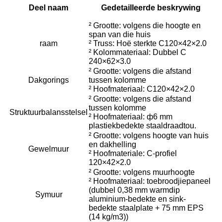
Deel naam
Gedetailleerde beskrywing
² Grootte: volgens die hoogte en
span van die huis
raam
² Truss: Hoë sterkte C120×42×2.0
² Kolommateriaal: Dubbel C
240×62×3.0
² Grootte: volgens die afstand
Dakgorings
tussen kolomme
² Hoofmateriaal: C120×42×2.0
² Grootte: volgens die afstand
tussen kolomme
Struktuurbalansstelsel
² Hoofmateriaal: ф6 mm
plastiekbedekte staaldraadtou.
² Grootte: volgens hoogte van huis
en dakhelling
Gewelmuur
² Hoofmateriale: C-profiel
120×42×2.0
² Grootte: volgens muurhoogte
² Hoofmateriaal: toebroodjiepaneel
(dubbel 0,38 mm warmdip
Symuur
aluminium-bedekte en sink-
bedekte staalplate + 75 mm EPS
(14 kg/m3))