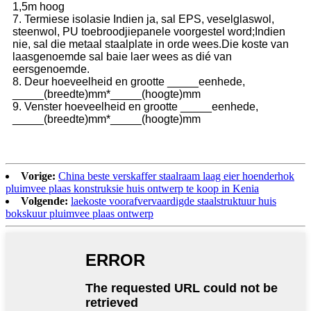
1,5m hoog
7. Termiese isolasie Indien ja, sal EPS, veselglaswol,
steenwol, PU toebroodjiepanele voorgestel word;Indien
nie, sal die metaal staalplate in orde wees.Die koste van
laasgenoemde sal baie laer wees as dié van
eersgenoemde.
8. Deur hoeveelheid en grootte _____eenhede,
_____(breedte)mm*_____(hoogte)mm
9. Venster hoeveelheid en grootte _____eenhede,
_____(breedte)mm*_____(hoogte)mm
Vorige:
China beste verskaffer staalraam laag eier hoenderhok
pluimvee plaas konstruksie huis ontwerp te koop in Kenia
Volgende:
laekoste voorafvervaardigde staalstruktuur huis
bokskuur pluimvee plaas ontwerp