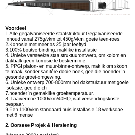
Voordeel
1.Alle gegalvaniseerde staalstruktuur Gegalvaniseerde
inhoud vanaf 275g/vkm tot 450g/vkm, goeie teen-roes.
2.Korrosie met meer as 25 jaar leeftyd
3.100% boutverbinding, maklike installasie
4. Unieke versteekte staalstruktuurontwerp, om kolom en
dakbalk geen korrosie te beskerm nie.
5. PPGI plafon- en muur-binne-ontwerp, maklik om skoon
te maak, sonder sanitêre dooie hoek, gee die hoender 'n
gesonde groei-omgewing.
6. Unieke ontwerp 700-800mm hol dakstruktuur met goeie
isolasie, gee die ch
7.hoender 'n gemaklike groeitemperatuur.
8. Laaivermoë 1000vkm/40HQ, wat versendingskoste
bespaar.
9.Een 1100vkm standaard huis installasie 18 werksdae
met 6 mense
2. Oorsese Projek & Hersiening