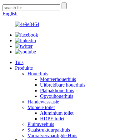
English
Tuis
Produkte
Houerhuis
Monteerhouerhuis
Uitbreidbare houerhuis
Platpakhouerhuis
Opvouhouerhuis
Handewasstasie
Mobiele toilet
Aluminium toilet
HDPE toilet
Pluimveehuis
Staalstruktuurpakhuis
Voorafvervaardigde Huis